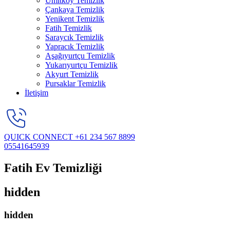
Ümitköy Temizlik
Çankaya Temizlik
Yenikent Temizlik
Fatih Temizlik
Saraycık Temizlik
Yapracık Temizlik
Aşağıyurtçu Temizlik
Yukarıyurtçu Temizlik
Akyurt Temizlik
Pursaklar Temizlik
İletişim
QUICK CONNECT
+61 234 567 8899
05541645939
Fatih Ev Temizliği
hidden
hidden