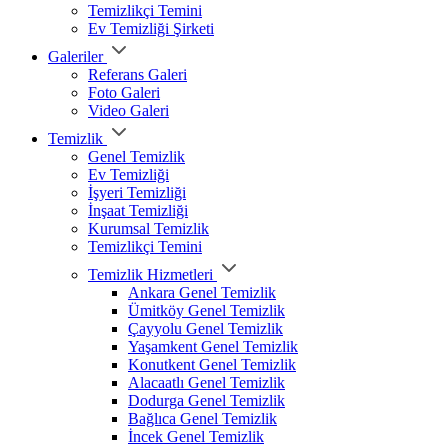
Temizlikçi Temini
Ev Temizliği Şirketi
Galeriler
Referans Galeri
Foto Galeri
Video Galeri
Temizlik
Genel Temizlik
Ev Temizliği
İşyeri Temizliği
İnşaat Temizliği
Kurumsal Temizlik
Temizlikçi Temini
Temizlik Hizmetleri
Ankara Genel Temizlik
Ümitköy Genel Temizlik
Çayyolu Genel Temizlik
Yaşamkent Genel Temizlik
Konutkent Genel Temizlik
Alacaatlı Genel Temizlik
Dodurga Genel Temizlik
Bağlıca Genel Temizlik
İncek Genel Temizlik