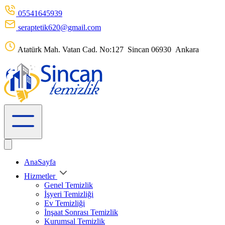
05541645939
seraptetik620@gmail.com
Atatürk Mah. Vatan Cad. No:127 Sincan 06930 Ankara
AnaSayfa
Hizmetler
Genel Temizlik
İşyeri Temizliği
Ev Temizliği
İnşaat Sonrası Temizlik
Kurumsal Temizlik