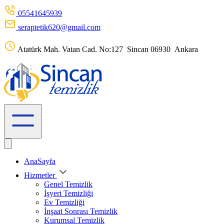
05541645939
seraptetik620@gmail.com
Atatürk Mah. Vatan Cad. No:127 Sincan 06930 Ankara
AnaSayfa
Hizmetler
Genel Temizlik
İşyeri Temizliği
Ev Temizliği
İnşaat Sonrası Temizlik
Kurumsal Temizlik