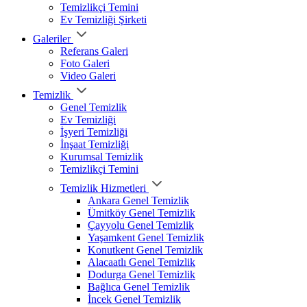
Temizlikçi Temini
Ev Temizliği Şirketi
Galeriler
Referans Galeri
Foto Galeri
Video Galeri
Temizlik
Genel Temizlik
Ev Temizliği
İşyeri Temizliği
İnşaat Temizliği
Kurumsal Temizlik
Temizlikçi Temini
Temizlik Hizmetleri
Ankara Genel Temizlik
Ümitköy Genel Temizlik
Çayyolu Genel Temizlik
Yaşamkent Genel Temizlik
Konutkent Genel Temizlik
Alacaatlı Genel Temizlik
Dodurga Genel Temizlik
Bağlıca Genel Temizlik
İncek Genel Temizlik