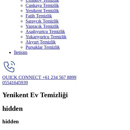
Ümitköy Temizlik
Çankaya Temizlik
Yenikent Temizlik
Fatih Temizlik
Saraycık Temizlik
Yapracık Temizlik
Aşağıyurtçu Temizlik
Yukarıyurtçu Temizlik
Akyurt Temizlik
Pursaklar Temizlik
İletişim
QUICK CONNECT
+61 234 567 8899
05541645939
Yenikent Ev Temizliği
hidden
hidden