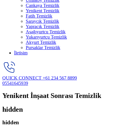
Ümitköy Temizlik
Çankaya Temizlik
Yenikent Temizlik
Fatih Temizlik
Saraycık Temizlik
Yapracık Temizlik
Aşağıyurtçu Temizlik
Yukarıyurtçu Temizlik
Akyurt Temizlik
Pursaklar Temizlik
İletişim
QUICK CONNECT
+61 234 567 8899
05541645939
Yenikent İnşaat Sonrası Temizlik
hidden
hidden