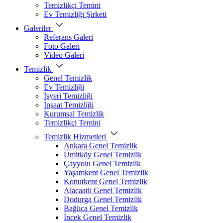
Temizlikçi Temini
Ev Temizliği Şirketi
Galeriler
Referans Galeri
Foto Galeri
Video Galeri
Temizlik
Genel Temizlik
Ev Temizliği
İşyeri Temizliği
İnşaat Temizliği
Kurumsal Temizlik
Temizlikçi Temini
Temizlik Hizmetleri
Ankara Genel Temizlik
Ümitköy Genel Temizlik
Çayyolu Genel Temizlik
Yaşamkent Genel Temizlik
Konutkent Genel Temizlik
Alacaatlı Genel Temizlik
Dodurga Genel Temizlik
Bağlıca Genel Temizlik
İncek Genel Temizlik