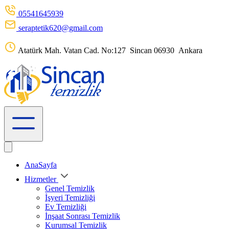
05541645939
seraptetik620@gmail.com
Atatürk Mah. Vatan Cad. No:127 Sincan 06930 Ankara
AnaSayfa
Hizmetler
Genel Temizlik
İşyeri Temizliği
Ev Temizliği
İnşaat Sonrası Temizlik
Kurumsal Temizlik