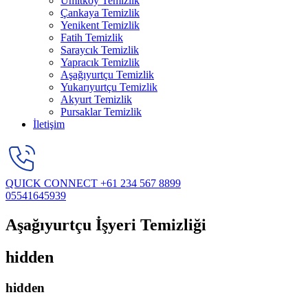
Ümitköy Temizlik
Çankaya Temizlik
Yenikent Temizlik
Fatih Temizlik
Saraycık Temizlik
Yapracık Temizlik
Aşağıyurtçu Temizlik
Yukarıyurtçu Temizlik
Akyurt Temizlik
Pursaklar Temizlik
İletişim
QUICK CONNECT
+61 234 567 8899
05541645939
Aşağıyurtçu İşyeri Temizliği
hidden
hidden