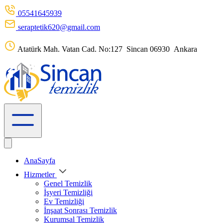
05541645939
seraptetik620@gmail.com
Atatürk Mah. Vatan Cad. No:127 Sincan 06930 Ankara
AnaSayfa
Hizmetler
Genel Temizlik
İşyeri Temizliği
Ev Temizliği
İnşaat Sonrası Temizlik
Kurumsal Temizlik