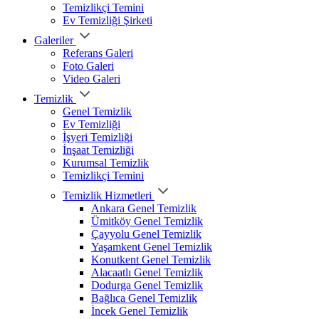
Temizlikçi Temini
Ev Temizliği Şirketi
Galeriler
Referans Galeri
Foto Galeri
Video Galeri
Temizlik
Genel Temizlik
Ev Temizliği
İşyeri Temizliği
İnşaat Temizliği
Kurumsal Temizlik
Temizlikçi Temini
Temizlik Hizmetleri
Ankara Genel Temizlik
Ümitköy Genel Temizlik
Çayyolu Genel Temizlik
Yaşamkent Genel Temizlik
Konutkent Genel Temizlik
Alacaatlı Genel Temizlik
Dodurga Genel Temizlik
Bağlıca Genel Temizlik
İncek Genel Temizlik