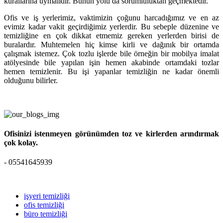
kurallarına uymalıdır. Bunun yolu da sorumluluktan geçmektedir.
Ofis ve iş yerlerimiz, vaktimizin çoğunu harcadığımız ve en az
evimiz kadar vakit geçirdiğimiz yerlerdir. Bu sebeple düzenine ve
temizliğine en çok dikkat etmemiz gereken yerlerden birisi de
buralardır. Muhtemelen hiç kimse kirli ve dağınık bir ortamda
çalışmak istemez. Çok tozlu işlerde bile örneğin bir mobilya imalat
atölyesinde bile yapılan işin hemen akabinde ortamdaki tozlar
hemen temizlenir. Bu işi yapanlar temizliğin ne kadar önemli
olduğunu bilirler.
Ofisinizi istenmeyen görünümden toz ve kirlerden arındırmak
çok kolay.
- 05541645939
işyeri temizliği
ofis temizliği
büro temizliği