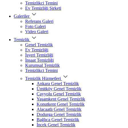
Temizlikçi Temini
Ev Temizliği Şirketi
Galeriler
Referans Galeri
Foto Galeri
Video Galeri
Temizlik
Genel Temizlik
Ev Temizliği
İşyeri Temizliği
İnşaat Temizliği
Kurumsal Temizlik
Temizlikçi Temini
Temizlik Hizmetleri
Ankara Genel Temizlik
Ümitköy Genel Temizlik
Çayyolu Genel Temizlik
Yaşamkent Genel Temizlik
Konutkent Genel Temizlik
Alacaatlı Genel Temizlik
Dodurga Genel Temizlik
Bağlıca Genel Temizlik
İncek Genel Temizlik