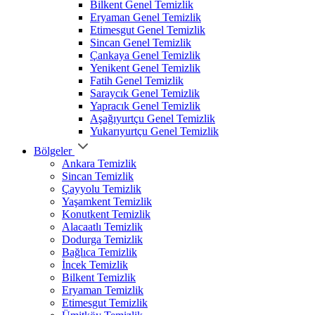
Bilkent Genel Temizlik
Eryaman Genel Temizlik
Etimesgut Genel Temizlik
Sincan Genel Temizlik
Çankaya Genel Temizlik
Yenikent Genel Temizlik
Fatih Genel Temizlik
Saraycık Genel Temizlik
Yapracık Genel Temizlik
Aşağıyurtçu Genel Temizlik
Yukarıyurtçu Genel Temizlik
Bölgeler
Ankara Temizlik
Sincan Temizlik
Çayyolu Temizlik
Yaşamkent Temizlik
Konutkent Temizlik
Alacaatlı Temizlik
Dodurga Temizlik
Bağlıca Temizlik
İncek Temizlik
Bilkent Temizlik
Eryaman Temizlik
Etimesgut Temizlik