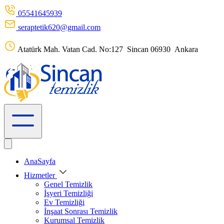
05541645939
seraptetik620@gmail.com
Atatürk Mah. Vatan Cad. No:127 Sincan 06930 Ankara
AnaSayfa
Hizmetler
Genel Temizlik
İşyeri Temizliği
Ev Temizliği
İnşaat Sonrası Temizlik
Kurumsal Temizlik