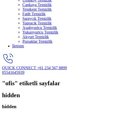
Ümitköy Temizlik
Çankaya Temizlik
Yenikent Temizlik
Fatih Temizlik
Saraycık Temizlik
Yapracık Temizlik
Aşağıyurtçu Temizlik
Yukarıyurtçu Temizlik
Akyurt Temizlik
Pursaklar Temizlik
İletişim
QUICK CONNECT
+61 234 567 8899
05541645939
"ofis" etiketli sayfalar
hidden
hidden